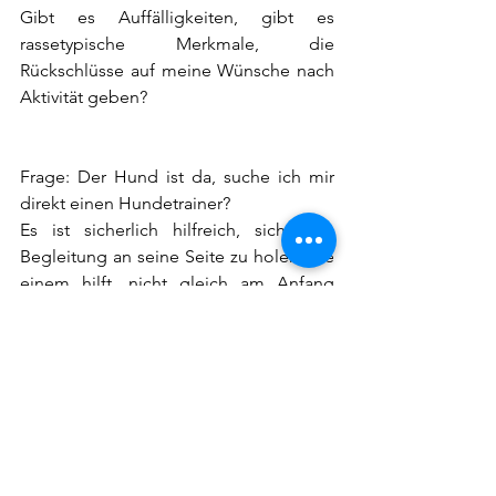
Gibt es Auffälligkeiten, gibt es 
rassetypische Merkmale, die 
Rückschlüsse auf meine Wünsche nach 
Aktivität geben? 
Frage: Der Hund ist da, suche ich mir 
direkt einen Hundetrainer?
Es ist sicherlich hilfreich, sich eine 
Begleitung an seine Seite zu holen, die 
einem hilft, nicht gleich am Anfang 
alles falsch zu machen. Jemand der 
einem zeigt, wo bringe ich meinen 
Hund in meiner Wohnung gut unter, 
wie gestalte ich die Fütterung, das 
Rausgehen und die soziale Interaktion 
mit anderen. Die wichtigsten 
Ressourcen für einen Hund sind: Die 
soziale Interaktion, die Fortpflanzung 