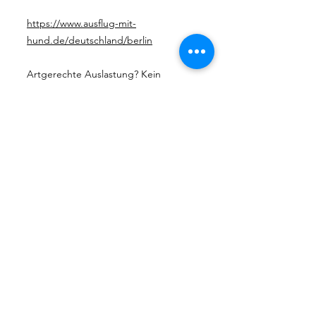
https://www.ausflug-mit-
hund.de/deutschland/berlin
Artgerechte Auslastung? Kein
Problem, ich gebe dir gerne
Hilfestellung. Passendes Spielzeug,
oder die passende Leine für euch?
Super, frage mich gerne !
Durch meine vielfältigen
Fortbildungen im Tiermedizinischen
Bereich habe ich ein großes
Netzwerk. Ganz besonders wenn
Laboruntersuchungen benötigt
werden, gastroenterologische
Untersuchungen oder
Untersuchungen der Schilddrüse.
Sprich mich gerne an!